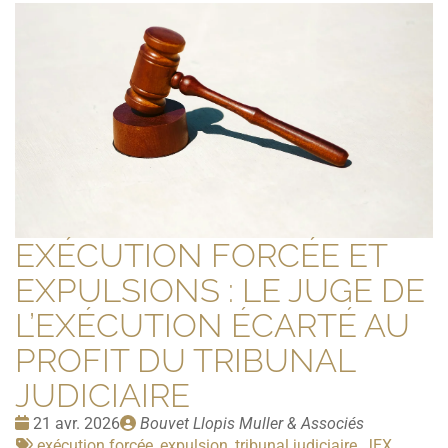
EXÉCUTION FORCÉE ET
EXPULSIONS : LE JUGE DE
L’EXÉCUTION ÉCARTÉ AU
PROFIT DU TRIBUNAL
JUDICIAIRE
Date
Publié
21 avr. 2026
Bouvet Llopis Muller & Associés
:
Tags
par
exécution forcée, expulsion, tribunal judiciaire, JEX,