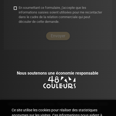
En soumettant ce formulaire, j'accepte que les
informations saisies soient utilisées pour me recontacter
dans le cadre de la relation commerciale qui peut
découler de cette demande.
Envoyer
Nous soutenons une économie responsable
Informations obligatoires
—
Reproduction interdite 2026
Espace Internet élaboré et optimisé par
—
EPIXELIC
—
Ce site utilise les cookies pour réaliser des statistiques
Modifier vos préférences de cookies
anonymes sur les visites. Ces informations nous aident à