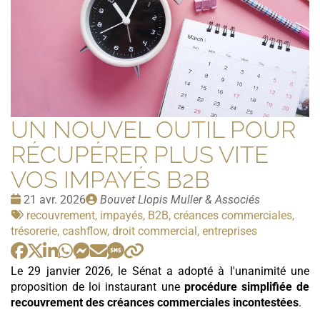
UN NOUVEL OUTIL POUR
RÉCUPÉRER PLUS VITE
VOS IMPAYÉS B2B
Date
Publié
21 avr. 2026
Bouvet Llopis Muller & Associés
:
Tags
par
recouvrement, impayés, B2B, créances commerciales,
:
trésorerie, cashflow, droit commercial, entreprises
Le 29 janvier 2026, le Sénat a adopté à l'unanimité une
proposition de loi instaurant une
procédure simplifiée de
recouvrement des créances commerciales incontestées
.