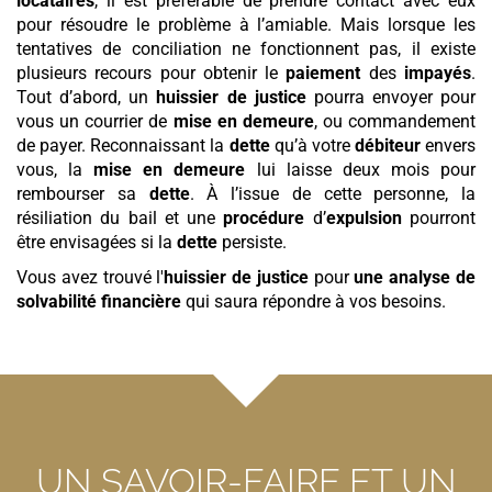
locataires
, il est préférable de prendre contact avec eux
pour résoudre le problème à l’amiable. Mais lorsque les
tentatives de conciliation ne fonctionnent pas, il existe
plusieurs recours pour obtenir le
paiement
des
impayés
.
Tout d’abord, un
huissier de justice
pourra envoyer pour
vous un courrier de
mise en demeure
, ou commandement
de payer. Reconnaissant la
dette
qu’à votre
débiteur
envers
vous, la
mise en demeure
lui laisse deux mois pour
rembourser sa
dette
. À l’issue de cette personne, la
résiliation du bail et une
procédure
d’
expulsion
pourront
être envisagées si la
dette
persiste.
Vous avez trouvé l'
huissier de justice
pour
une analyse de
solvabilité financière
qui saura répondre à vos besoins.
UN SAVOIR-FAIRE ET UN