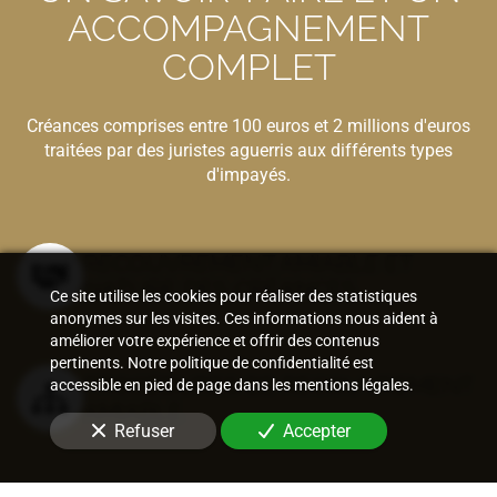
ACCOMPAGNEMENT
COMPLET
Créances comprises entre 100 euros et 2 millions d'euros
traitées par des juristes aguerris aux différents types
d'impayés.
RECOUVREMENT AMIABLE ET
NATURE DES CRÉANCES
Ce site utilise les cookies pour réaliser des statistiques
anonymes sur les visites. Ces informations nous aident à
améliorer votre expérience et offrir des contenus
pertinents. Notre politique de confidentialité est
PROCÉDURES DE RECOUVREMENT
accessible en pied de page dans les mentions légales.
AMIABLE
Refuser
Accepter